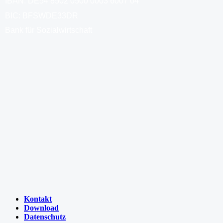
IBAN: DE54 8502 0500 0003 6007 04
BIC: BFSWDE33DR
Bank für Sozialwirtschaft
Kontakt
Download
Datenschutz