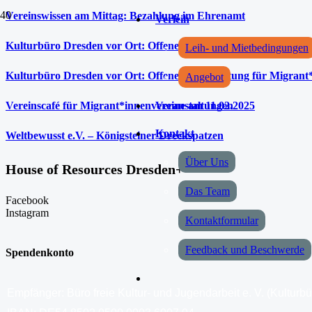
Vereinswissen am Mittag: Bezahlung im Ehrenamt
Verleih
Kulturbüro Dresden vor Ort: Offene Kurzberatung für Migrant
Leih- und Mietbedingungen
Kulturbüro Dresden vor Ort: Offene Kurzberatung für Migrant
Angebot
Vereinscafé für Migrant*innenvereine am 11.02.2025
Veranstaltungen
Kontakt
Weltbewusst e.V. – Königsteiner Dreckspatzen
Über Uns
House of Resources Dresden+
Das Team
Facebook
Instagram
Kontaktformular
Feedback und Beschwerde
Spendenkonto
Empfänger: Büro freie Kultur- und Jugendarbeit e. V. (Kulturb