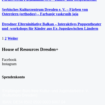
Serbisches Kulturzentrum Dresden e. V. – Färben von
Ostereiern (orthodox) – Farbanje vaskrsnih jaja
Dresdner Elterninitiative Balkan – Interaktives Puppentheater
und -workshops für Kinder aus Ex-Jugoslawischen Ländern
1
2
Weiter
House of Resources Dresden+
Facebook
Instagram
Spendenkonto
Empfänger: Büro freie Kultur- und Jugendarbeit e. V.
(Kulturbüro Dresden)
IBAN: DE54 8502 0500 0003 6007 04