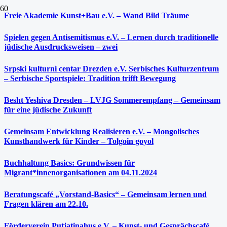
Freie Akademie Kunst+Bau e.V. – Wand Bild Träume
Spielen gegen Antisemitismus e.V. – Lernen durch traditionelle
jüdische Ausdrucksweisen – zwei
Srpski kulturni centar Drezden e.V. Serbisches Kulturzentrum
– Serbische Sportspiele: Tradition trifft Bewegung
Besht Yeshiva Dresden – LVJG Sommerempfang – Gemeinsam
für eine jüdische Zukunft
Gemeinsam Entwicklung Realisieren e.V. – Mongolisches
Kunsthandwerk für Kinder – Tolgoin goyol
Buchhaltung Basics: Grundwissen für
Migrant*innenorganisationen am 04.11.2024
Beratungscafé „Vorstand-Basics“ – Gemeinsam lernen und
Fragen klären am 22.10.
Förderverein Putjatinahus e.V. – Kunst- und Gesprächscafé