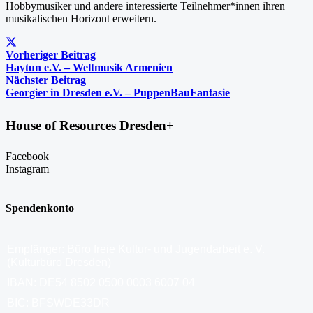
Hobbymusiker und andere interessierte Teilnehmer*innen ihren
musikalischen Horizont erweitern.
Vorheriger Beitrag
Haytun e.V. – Weltmusik Armenien
Nächster Beitrag
Georgier in Dresden e.V. – PuppenBauFantasie
House of Resources Dresden+
Facebook
Instagram
Spendenkonto
Empfänger: Büro freie Kultur- und Jugendarbeit e. V.
(Kulturbüro Dresden)
IBAN: DE54 8502 0500 0003 6007 04
BIC: BFSWDE33DR