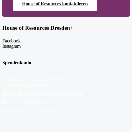
House of Resources kontaktieren
House of Resources Dresden+
Facebook
Instagram
Spendenkonto
Empfänger: Büro freie Kultur- und Jugendarbeit e. V.
(Kulturbüro Dresden)
IBAN: DE54 8502 0500 0003 6007 04
BIC: BFSWDE33DR
Bank für Sozialwirtschaft