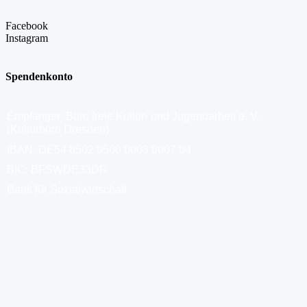
Facebook
Instagram
Spendenkonto
Empfänger: Büro freie Kultur- und Jugendarbeit e. V.
(Kulturbüro Dresden)
IBAN: DE54 8502 0500 0003 6007 04
BIC: BFSWDE33DR
Bank für Sozialwirtschaft