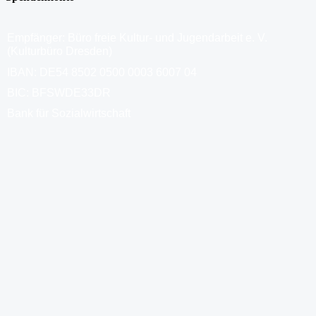
Empfänger: Büro freie Kultur- und Jugendarbeit e. V.
(Kulturbüro Dresden)
IBAN: DE54 8502 0500 0003 6007 04
BIC: BFSWDE33DR
Bank für Sozialwirtschaft