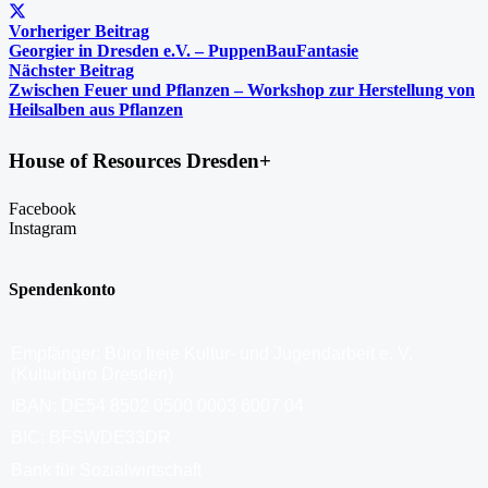
Vorheriger Beitrag
Georgier in Dresden e.V. – PuppenBauFantasie
Nächster Beitrag
Zwischen Feuer und Pflanzen – Workshop zur Herstellung von
Heilsalben aus Pflanzen
House of Resources Dresden+
Facebook
Instagram
Spendenkonto
Empfänger: Büro freie Kultur- und Jugendarbeit e. V.
(Kulturbüro Dresden)
IBAN: DE54 8502 0500 0003 6007 04
BIC: BFSWDE33DR
Bank für Sozialwirtschaft