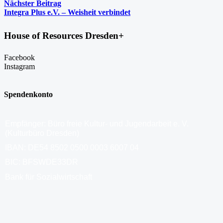
Nächster Beitrag
Integra Plus e.V. – Weisheit verbindet
House of Resources Dresden+
Facebook
Instagram
Spendenkonto
Empfänger: Büro freie Kultur- und Jugendarbeit e. V.
(Kulturbüro Dresden)
IBAN: DE54 8502 0500 0003 6007 04
BIC: BFSWDE33DR
Bank für Sozialwirtschaft