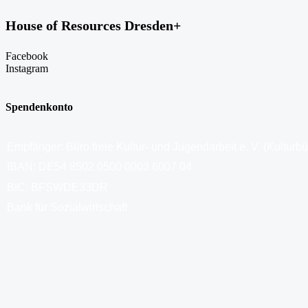
House of Resources Dresden+
Facebook
Instagram
Spendenkonto
Empfänger: Büro freie Kultur- und Jugendarbeit e. V. (Kulturb
IBAN: DE54 8502 0500 0003 6007 04
BIC: BFSWDE33DR
Bank für Sozialwirtschaft