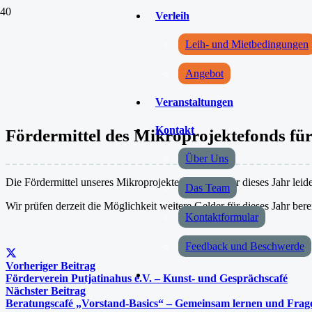
Verleih
Leih- und Mietbedingungen
Angebot
Veranstaltungen
Kontakt
Fördermittel des Mikroprojektefonds für
Über Uns
Die Fördermittel unseres Mikroprojektefonds sind für dieses Jahr lei
Das Team
Wir prüfen derzeit die Möglichkeit weitere Gelder für dieses Jahr berei
Kontaktformular
Feedback und Beschwerde
Vorheriger Beitrag
Förderverein Putjatinahus e.V. – Kunst- und Gesprächscafé
Nächster Beitrag
Beratungscafé „Vorstand-Basics“ – Gemeinsam lernen und Frage