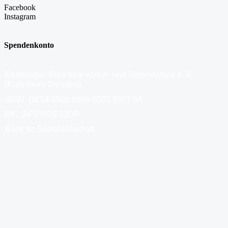
Facebook
Instagram
Spendenkonto
Empfänger: Büro freie Kultur- und Jugendarbeit e. V.
(Kulturbüro Dresden)
IBAN: DE54 8502 0500 0003 6007 04
BIC: BFSWDE33DR
Bank für Sozialwirtschaft