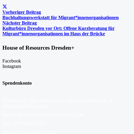
Vorheriger Beitrag
Buchhaltungswerkstatt für Migrant*innenorganisationen
Nächster Beitrag
Kulturbüro Dresden vor Ort: Offene Kurzberatung für
Migrant*innenorganisationen im Haus der Brücke
House of Resources Dresden+
Facebook
Instagram
Spendenkonto
Empfänger: Büro freie Kultur- und Jugendarbeit e. V.
(Kulturbüro Dresden)
IBAN: DE54 8502 0500 0003 6007 04
BIC: BFSWDE33DR
Bank für Sozialwirtschaft