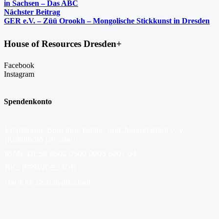
in Sachsen – Das ABC
Nächster Beitrag
GER e.V. – Züü Orookh – Mongolische Stickkunst in Dresden
House of Resources Dresden+
Facebook
Instagram
Spendenkonto
Empfänger: Büro freie Kultur- und Jugendarbeit e. V.
(Kulturbüro Dresden)
IBAN: DE54 8502 0500 0003 6007 04
BIC: BFSWDE33DR
Bank für Sozialwirtschaft