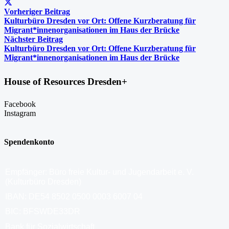
Vorheriger Beitrag
Kulturbüro Dresden vor Ort: Offene Kurzberatung für
Migrant*innenorganisationen im Haus der Brücke
Nächster Beitrag
Kulturbüro Dresden vor Ort: Offene Kurzberatung für
Migrant*innenorganisationen im Haus der Brücke
House of Resources Dresden+
Facebook
Instagram
Spendenkonto
Empfänger: Büro freie Kultur- und Jugendarbeit e. V.
(Kulturbüro Dresden)
IBAN: DE54 8502 0500 0003 6007 04
BIC: BFSWDE33DR
Bank für Sozialwirtschaft