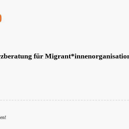
rzberatung für Migrant*innenorganisatio
den!