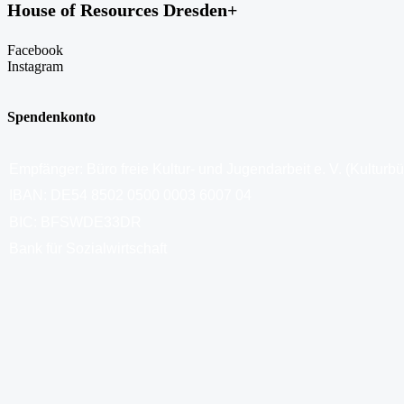
House of Resources Dresden+
Facebook
Instagram
Spendenkonto
Empfänger: Büro freie Kultur- und Jugendarbeit e. V. (Kulturb
IBAN: DE54 8502 0500 0003 6007 04
BIC: BFSWDE33DR
Bank für Sozialwirtschaft