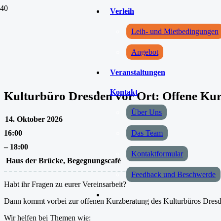
Verleih
Leih- und Mietbedingungen
Angebot
Veranstaltungen
Kontakt
Kulturbüro Dresden vor Ort: Offene Ku
Über Uns
14. Oktober 2026
Das Team
16:00
–
18:00
Kontaktformular
Haus der Brücke, Begegnungscafé
Feedback und Beschwerde
Habt ihr Fragen zu eurer Vereinsarbeit?
Dann kommt vorbei zur offenen Kurzberatung des Kulturbüros Dres
Wir helfen bei Themen wie: