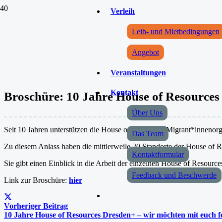
Verleih
Leih- und Mietbedingungen
Angebot
Veranstaltungen
Kontakt
Broschüre: 10 Jahre House of Resources
Über Uns
Seit 10 Jahren unterstützen die House of Resources Migrant*innenorg
Das Team
Zu diesem Anlass haben die mittlerweile 20 Standorte der House of R
Kontaktformular
Sie gibt einen Einblick in die Arbeit der einzelnen House of Resourc
Feedback und Beschwerde
Link zur Broschüre:
hier
Vorheriger Beitrag
10 Jahre House of Resources Dresden+ – wir möchten mit euch f