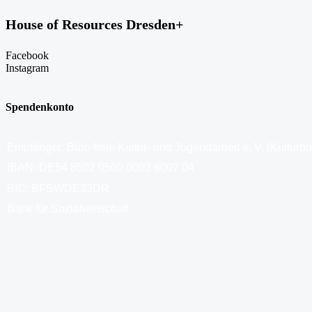
House of Resources Dresden+
Facebook
Instagram
Spendenkonto
Empfänger: Büro freie Kultur- und Jugendarbeit e. V. (Kulturb
IBAN: DE54 8502 0500 0003 6007 04
BIC: BFSWDE33DR
Bank für Sozialwirtschaft