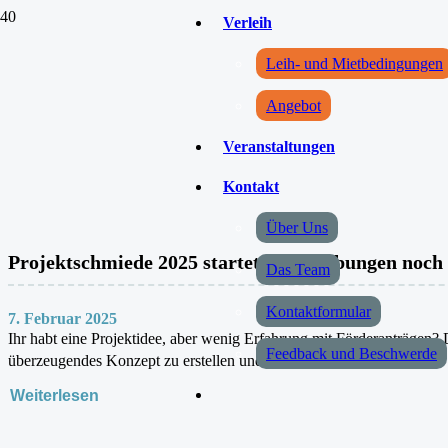
Verleih
Leih- und Mietbedingungen
Angebot
Veranstaltungen
Kontakt
Über Uns
Projektschmiede 2025 startet – Bewerbungen noch 
Das Team
Kontaktformular
7. Februar 2025
Ihr habt eine Projektidee, aber wenig Erfahrung mit Förderanträgen? 
Feedback und Beschwerde
überzeugendes Konzept zu erstellen und einen…
Weiterlesen