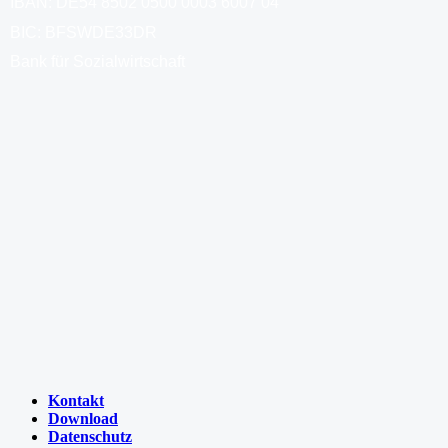
IBAN: DE54 8502 0500 0003 6007 04
BIC: BFSWDE33DR
Bank für Sozialwirtschaft
Kontakt
Download
Datenschutz