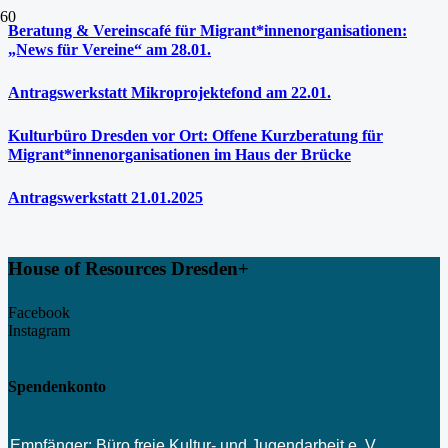
Beratung & Vereinscafé für Migrant*innenorganisationen:
„News für Vereine“ am 28.01.
Antragswerkstatt Mikroprojektefond am 22.01.
Kulturbüro Dresden vor Ort: Offene Kurzberatung für
Migrant*innenorganisationen im Haus der Brücke
Antragswerkstatt 21.01.2025
House of Resources Dresden+
Facebook
Instagram
Spendenkonto
Empfänger: Büro freie Kultur- und Jugendarbeit e. V.