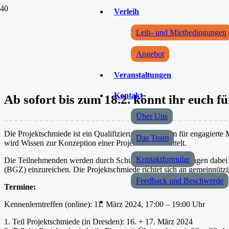
Verleih
Leih- und Mietbedingungen
Angebot
Veranstaltungen
Kontakt
Ab sofort bis zum 18.2. könnt ihr euch 
Über Uns
Die Projektschmiede ist ein Qualifizierungsprogramm für engagierte
Das Team
wird Wissen zur Konzeption einer Projektidee vermittelt.
Kontaktformular
Die Teilnehmenden werden durch Schulungen und Beratungen dabei un
(BGZ) einzureichen. Die Projektschmiede richtet sich an gemeinnützi
Feedback und Beschwerde
Termine:
Kennenlerntreffen (online): 11. März 2024, 17:00 – 19:00 Uhr
1. Teil Projektschmiede (in Dresden): 16. + 17. März 2024