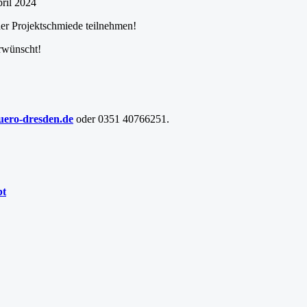
pril 2024
der Projektschmiede teilnehmen!
rwünscht!
uero-dresden.de
oder
0351 40766251
.
bt