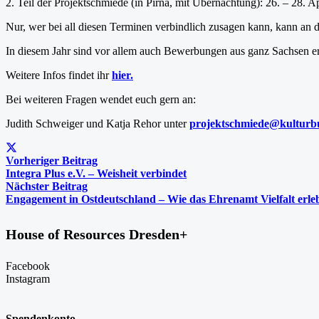
2. Teil der Projektschmiede (in Pirna, mit Übernachtung): 26. – 28. A
Nur, wer bei all diesen Terminen verbindlich zusagen kann, kann an 
In diesem Jahr sind vor allem auch Bewerbungen aus ganz Sachsen e
Weitere Infos findet ihr
hier.
Bei weiteren Fragen wendet euch gern an:
Judith Schweiger und Katja Rehor unter
projektschmiede@kulturb
Vorheriger Beitrag
Integra Plus e.V. – Weisheit verbindet
Nächster Beitrag
Engagement in Ostdeutschland – Wie das Ehrenamt Vielfalt erle
House of Resources Dresden+
Facebook
Instagram
Spendenkonto