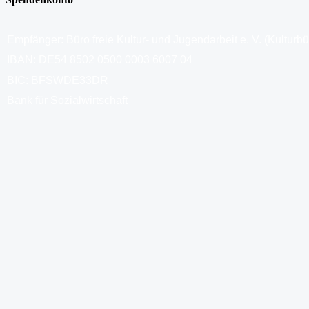
Empfänger: Büro freie Kultur- und Jugendarbeit e. V. (Kulturb
IBAN: DE54 8502 0500 0003 6007 04
BIC: BFSWDE33DR
Bank für Sozialwirtschaft