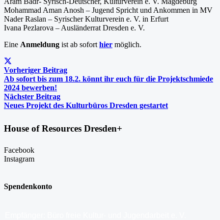
Aram Badr- Syrisch-Deutscher, Kulturverein e. V. Magdeburg
Mohammad Aman Anosh – Jugend Spricht und Ankommen in MV
Nader Raslan – Syrischer Kulturverein e. V. in Erfurt
Ivana Pezlarova – Ausländerrat Dresden e. V.
Eine
Anmeldung
ist ab sofort
hier
möglich.
Vorheriger Beitrag
Ab sofort bis zum 18.2. könnt ihr euch für die Projektschmiede
2024 bewerben!
Nächster Beitrag
Neues Projekt des Kulturbüros Dresden gestartet
House of Resources Dresden+
Facebook
Instagram
Spendenkonto
Empfänger: Büro freie Kultur- und Jugendarbeit e. V.