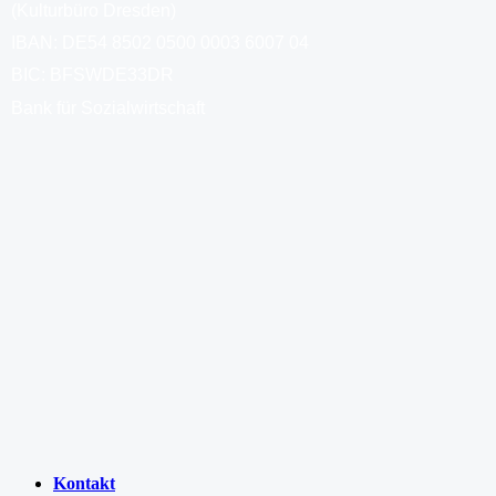
(Kulturbüro Dresden)
IBAN: DE54 8502 0500 0003 6007 04
BIC: BFSWDE33DR
Bank für Sozialwirtschaft
Kontakt