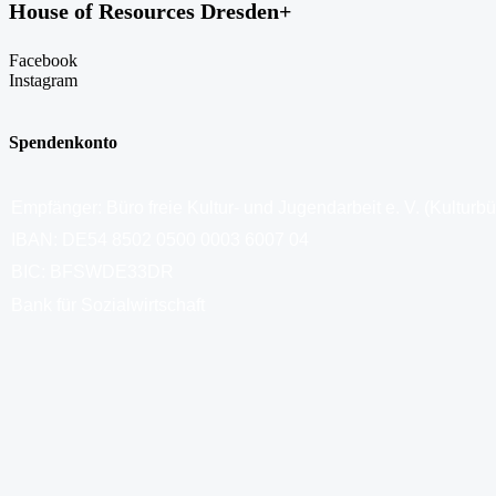
House of Resources Dresden+
Facebook
Instagram
Spendenkonto
Empfänger: Büro freie Kultur- und Jugendarbeit e. V. (Kulturb
IBAN: DE54 8502 0500 0003 6007 04
BIC: BFSWDE33DR
Bank für Sozialwirtschaft