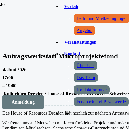
Verleih
Leih- und Mietbedingungen
Angebot
Veranstaltungen
Kontakt
Antragswerkstatt Mikroprojektefond
Über Uns
4. Juni 2026
Das Team
17:00
–
19:00
Kontaktformular
Kulturbüro Dresden / House of Resources Dresden+ • Schweizer
Feedback und Beschwerde
Anmeldung
Das House of Resources Dresden lädt herzlich zur nächsten Antragswe
Wir freuen uns auf Menschen mit Ideen für kleine Projekte und möchte
Landkreisen Mittelsachsen, Sächsische Schweiz-Osterzgebirge und