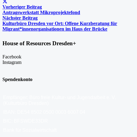
Vorheriger Beitrag
Antragswerkstatt Mikroprojektefond
Nächster Beitrag
Kulturbüro Dresden vor Ort: Offene Kurzberatung für
Migrant*innenorganisationen im Haus der Brücke
House of Resources Dresden+
Facebook
Instagram
Spendenkonto
Empfänger: Büro freie Kultur- und Jugendarbeit e. V.
(Kulturbüro Dresden)
IBAN: DE54 8502 0500 0003 6007 04
BIC: BFSWDE33DR
Bank für Sozialwirtschaft