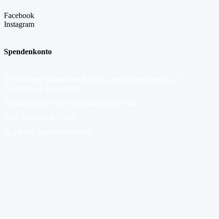
Facebook
Instagram
Spendenkonto
Empfänger: Büro freie Kultur- und Jugendarbeit e. V.
(Kulturbüro Dresden)
IBAN: DE54 8502 0500 0003 6007 04
BIC: BFSWDE33DR
Bank für Sozialwirtschaft