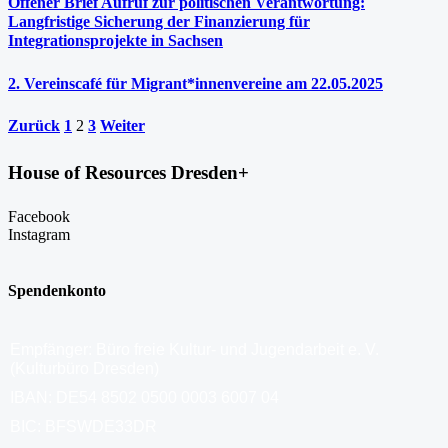
Offener Brief Aufruf zur politischen Verantwortung:
Langfristige Sicherung der Finanzierung für
Integrationsprojekte in Sachsen
2. Vereinscafé für Migrant*innenvereine am 22.05.2025
Zurück
1
2
3
Weiter
House of Resources Dresden+
Facebook
Instagram
Spendenkonto
Empfänger: Büro freie Kultur- und Jugendarbeit e. V.
(Kulturbüro Dresden)
IBAN: DE54 8502 0500 0003 6007 04
BIC: BFSWDE33DR