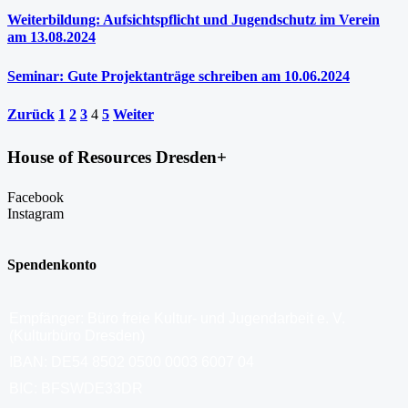
Weiterbildung: Aufsichtspflicht und Jugendschutz im Verein
am 13.08.2024
Seminar: Gute Projektanträge schreiben am 10.06.2024
Zurück
1
2
3
4
5
Weiter
House of Resources Dresden+
Facebook
Instagram
Spendenkonto
Empfänger: Büro freie Kultur- und Jugendarbeit e. V.
(Kulturbüro Dresden)
IBAN: DE54 8502 0500 0003 6007 04
BIC: BFSWDE33DR