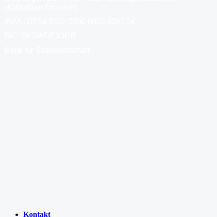
(Kulturbüro Dresden)
IBAN: DE54 8502 0500 0003 6007 04
BIC: BFSWDE33DR
Bank für Sozialwirtschaft
Kontakt