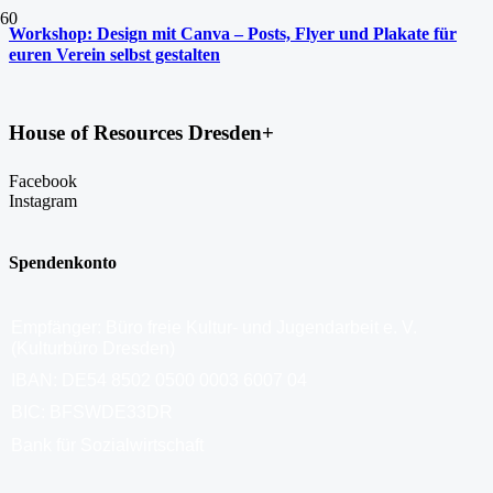
Workshop: Design mit Canva – Posts, Flyer und Plakate für
euren Verein selbst gestalten
House of Resources Dresden+
Facebook
Instagram
Spendenkonto
Empfänger: Büro freie Kultur- und Jugendarbeit e. V.
(Kulturbüro Dresden)
IBAN: DE54 8502 0500 0003 6007 04
BIC: BFSWDE33DR
Bank für Sozialwirtschaft