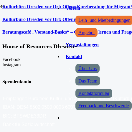
Kulturbüro Dresden vor Ort: Offene Kurzberatung für Migrant
Verleih
Kulturbüro Dresden vor Ort: Offene Kurzberatung für Migrant
Leih- und Mietbedingungen
Beratungscafé „Vorstand-Basics“ – Gemeinsam lernen und Frage
Angebot
Veranstaltungen
House of Resources Dresden+
Kontakt
Facebook
Instagram
Über Uns
Das Team
Spendenkonto
Kontaktformular
Empfänger: Büro freie Kultur- und Jugendarbeit e. V. (Kulturb
Feedback und Beschwerde
IBAN: DE54 8502 0500 0003 6007 04
BIC: BFSWDE33DR
Bank für Sozialwirtschaft