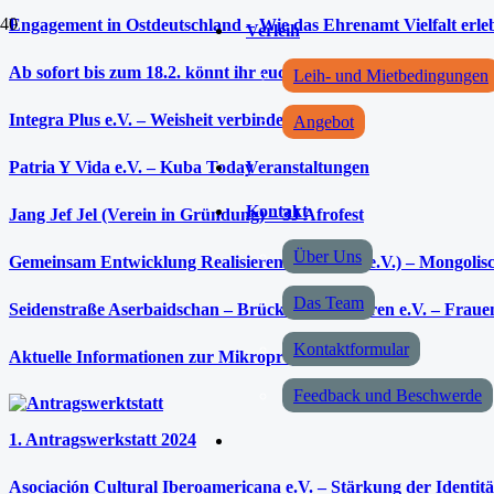
Engagement in Ostdeutschland – Wie das Ehrenamt Vielfalt erle
Verleih
Ab sofort bis zum 18.2. könnt ihr euch für die Projektschmiede
Leih- und Mietbedingungen
Integra Plus e.V. – Weisheit verbindet
Angebot
Patria Y Vida e.V. – Kuba Today
Veranstaltungen
Kontakt
Jang Jef Jel (Verein in Gründung) – 3J Afrofest
Über Uns
Gemeinsam Entwicklung Realisieren e.V. (GER e.V.) – Mongolisc
Das Team
Seidenstraße Aserbaidschan – Brücke der Kulturen e.V. – Frauent
Kontaktformular
Aktuelle Informationen zur Mikroprojektförderung
Feedback und Beschwerde
1. Antragswerkstatt 2024
Asociación Cultural Iberoamericana e.V. – Stärkung der Identit