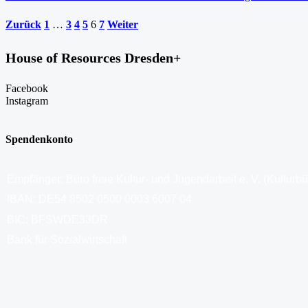
Zurück
1
…
3
4
5
6
7
Weiter
House of Resources Dresden+
Facebook
Instagram
Spendenkonto
Empfänger: Büro freie Kultur- und Jugendarbeit e. V. (Kulturb
IBAN: DE54 8502 0500 0003 6007 04
BIC: BFSWDE33DR
Bank für Sozialwirtschaft